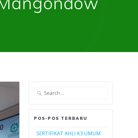
g Mangondow
Search
for:
POS-POS TERBARU
SERTIFIKAT AHLI K3 UMUM