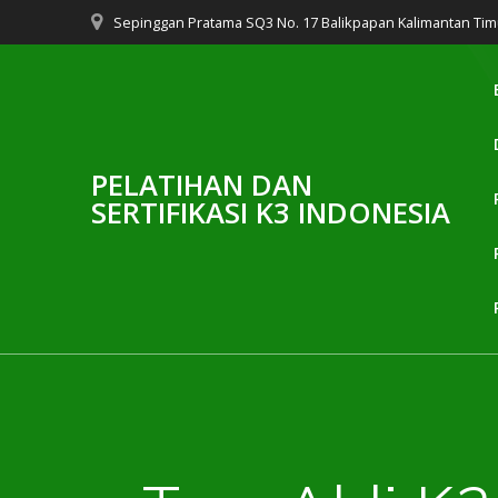
Skip
Sepinggan Pratama SQ3 No. 17 Balikpapan Kalimantan Tim
to
content
PELATIHAN DAN
SERTIFIKASI K3 INDONESIA