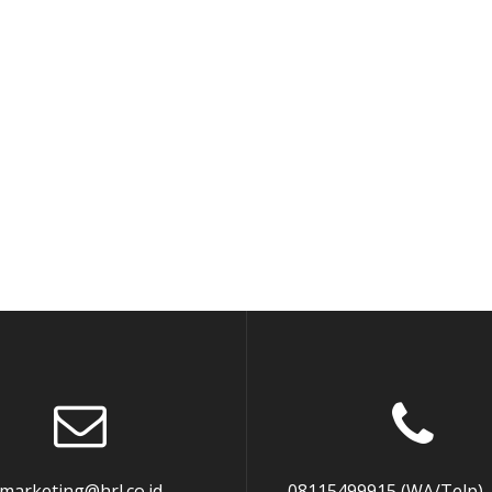
marketing@hrl.co.id
08115499915 (WA/Telp),