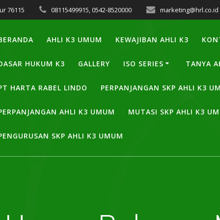
ur 76115
08115499915, 0542-8520000
marketing@hrl.co.id
BERANDA
AHLI K3 UMUM
KEWAJIBAN AHLI K3
KON
DASAR HUKUM K3
GALLERY
ISO SERIES
TANYA A
PT HARTA RABEL LINDO
PERPANJANGAN SKP AHLI K3 
PERPANJANGAN AHLI K3 UMUM
MUTASI SKP AHLI K3 U
PENGURUSAN SKP AHLI K3 UMUM