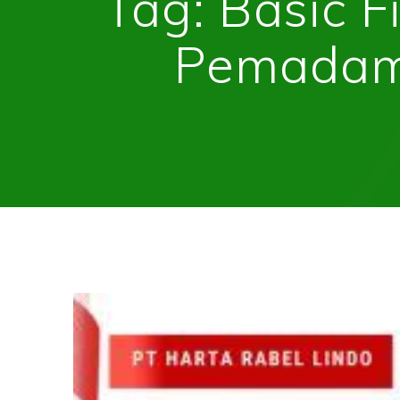
Tag:
Basic F
Pemadam