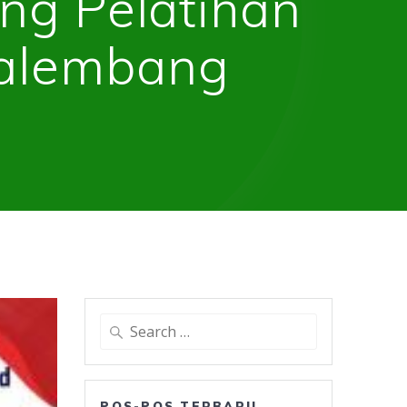
ing Pelatihan
alembang
Search
for:
POS-POS TERBARU