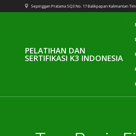
Skip
Sepinggan Pratama SQ3 No. 17 Balikpapan Kalimantan Tim
to
content
PELATIHAN DAN
SERTIFIKASI K3 INDONESIA