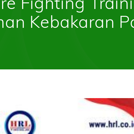
ire Fighting Train
an Kebakaran P