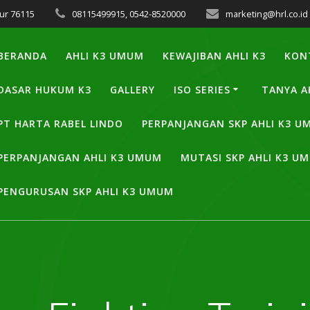
ur 76115
08115499915, 0542-8520000
marketing@hrl.co.id
BERANDA
AHLI K3 UMUM
KEWAJIBAN AHLI K3
KON
DASAR HUKUM K3
GALLERY
ISO SERIES
TANYA A
PT HARTA RABEL LINDO
PERPANJANGAN SKP AHLI K3 
PERPANJANGAN AHLI K3 UMUM
MUTASI SKP AHLI K3 U
PENGURUSAN SKP AHLI K3 UMUM