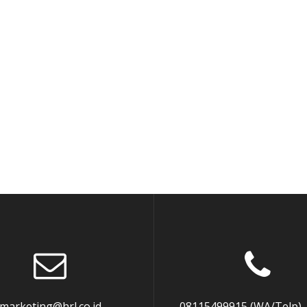
marketing@hrl.co.id
08115499915 (WA/Telp),