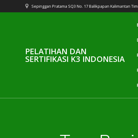
Skip
Sepinggan Pratama SQ3 No. 17 Balikpapan Kalimantan Tim
to
content
PELATIHAN DAN
SERTIFIKASI K3 INDONESIA