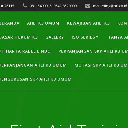
ur 76115
08115499915, 0542-8520000
marketing@hrl.co.id
BERANDA
AHLI K3 UMUM
KEWAJIBAN AHLI K3
KON
DASAR HUKUM K3
GALLERY
ISO SERIES
TANYA A
PT HARTA RABEL LINDO
PERPANJANGAN SKP AHLI K3 
PERPANJANGAN AHLI K3 UMUM
MUTASI SKP AHLI K3 U
PENGURUSAN SKP AHLI K3 UMUM