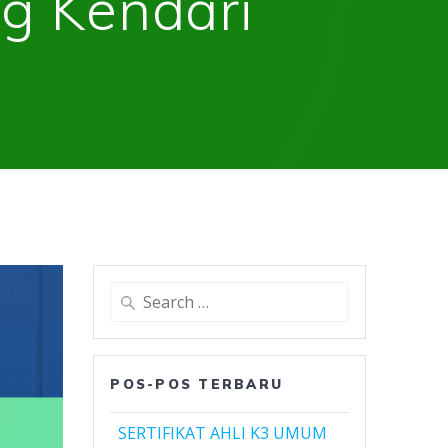
ng Kendari
Search
for:
POS-POS TERBARU
SERTIFIKAT AHLI K3 UMUM