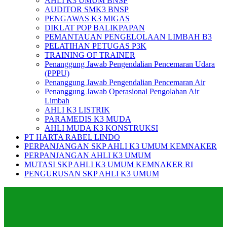
AHLI K3 UMUM BNSP
AUDITOR SMK3 BNSP
PENGAWAS K3 MIGAS
DIKLAT POP BALIKPAPAN
PEMANTAUAN PENGELOLAAN LIMBAH B3
PELATIHAN PETUGAS P3K
TRAINING OF TRAINER
Penanggung Jawab Pengendalian Pencemaran Udara
(PPPU)
Penanggung Jawab Pengendalian Pencemaran Air
Penanggung Jawab Operasional Pengolahan Air
Limbah
AHLI K3 LISTRIK
PARAMEDIS K3 MUDA
AHLI MUDA K3 KONSTRUKSI
PT HARTA RABEL LINDO
PERPANJANGAN SKP AHLI K3 UMUM KEMNAKER
PERPANJANGAN AHLI K3 UMUM
MUTASI SKP AHLI K3 UMUM KEMNAKER RI
PENGURUSAN SKP AHLI K3 UMUM