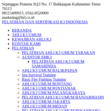
Skip
Sepinggan Pratama SQ3 No. 17 Balikpapan Kalimantan Timur
to
76115
content
08115499915, 0542-8520000
marketing@hrl.co.id
PELATIHAN DAN SERTIFIKASI K3 INDONESIA
BERANDA
AHLI K3 UMUM
KEWAJIBAN AHLI K3
KONTAK KAMI
PELATIHAN
PELATIHAN AHLI K3 UMUM TARAKAN
AUDITOR SMK3
PELATIHAN AHLI K3 UMUM
SAMARINDA
AHLI K3 UMUM BALIKPAPAN
Sea Survival Training
Basic Fire Fighting Training
AHLI K3 UMUM BONTANG
AHLI K3 UMUM PONTIANAK
AHLI K3 UMUM PALANGKARAYA
PELATIHAN AHLI K3 UMUM BANJARMASIN
AHLI K3 UMUM JAKARTA
AHLI K3 UMUM MEDAN
PELATIHAN AHLI K3 UMUM PEKANBARU