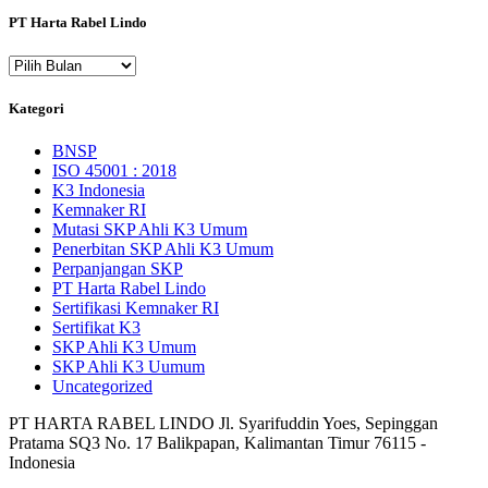
PT Harta Rabel Lindo
PT
Harta
Rabel
Kategori
Lindo
BNSP
ISO 45001 : 2018
K3 Indonesia
Kemnaker RI
Mutasi SKP Ahli K3 Umum
Penerbitan SKP Ahli K3 Umum
Perpanjangan SKP
PT Harta Rabel Lindo
Sertifikasi Kemnaker RI
Sertifikat K3
SKP Ahli K3 Umum
SKP Ahli K3 Uumum
Uncategorized
PT HARTA RABEL LINDO Jl. Syarifuddin Yoes, Sepinggan
Pratama SQ3 No. 17 Balikpapan, Kalimantan Timur 76115 -
Indonesia