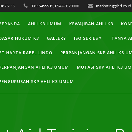
ur 76115
08115499915, 0542-8520000
marketing@hrl.co.id
BERANDA
AHLI K3 UMUM
KEWAJIBAN AHLI K3
KON
DASAR HUKUM K3
GALLERY
ISO SERIES
TANYA A
PT HARTA RABEL LINDO
PERPANJANGAN SKP AHLI K3 
PERPANJANGAN AHLI K3 UMUM
MUTASI SKP AHLI K3 U
PENGURUSAN SKP AHLI K3 UMUM