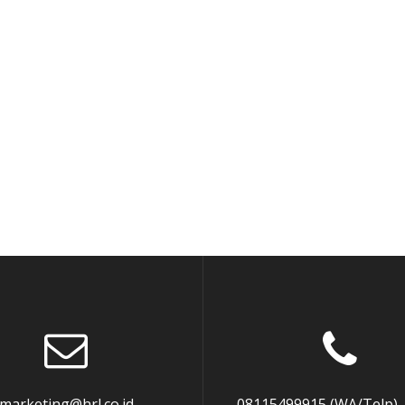
marketing@hrl.co.id
08115499915 (WA/Telp),