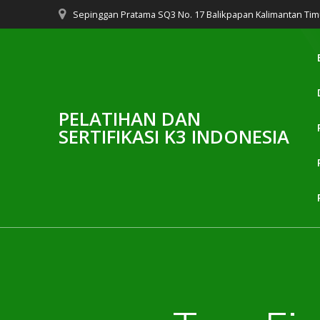
Skip
Sepinggan Pratama SQ3 No. 17 Balikpapan Kalimantan Tim
to
content
PELATIHAN DAN
SERTIFIKASI K3 INDONESIA