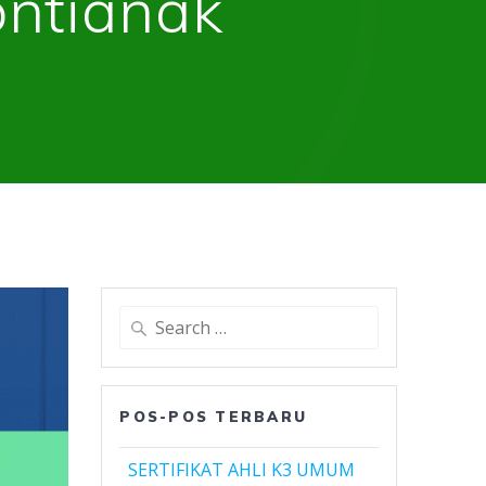
ontianak
Search
for:
POS-POS TERBARU
SERTIFIKAT AHLI K3 UMUM