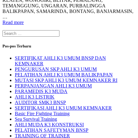
KLATEN, WONOGIRI, BLITAR, PEMALANG,
TEMANGGUNG, UNGARAN, PURBALINGGA
BALIKPAPAN, SAMARINDA, BONTANG, BANJARMASIN,
…
Read more
Search
for:
Pos-pos Terbaru
SERTIFIKAT AHLI K3 UMUM BNSP DAN
KEMNAKER
PENGURUSAN SKP AHLI K3 UMUM
PELATIHAN AHLI K3 UMUM BALIKPAPAN
MUTASI SKP AHLI K3 UMUM KEMNAKER RI
PERPANJANGAN AHLI K3 UMUM
PARAMEDIS K3 MUDA
AHLI K3 LISTRIK
AUDITOR SMK3 BNSP
SERTIFIKASI AHLI K3 UMUM KEMNAKER
Basic Fire Fighting Training
Sea Survival Training
AHLI MUDA K3 KONSTRUKSI
PELATIHAN SAFETYMAN BNSP
TRAINING OF TRAINER