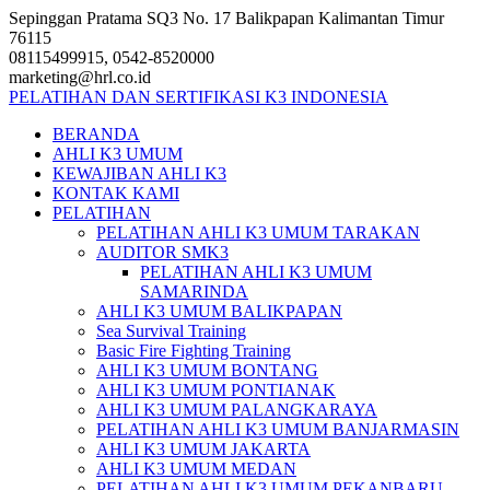
Skip
Sepinggan Pratama SQ3 No. 17 Balikpapan Kalimantan Timur
to
76115
content
08115499915, 0542-8520000
marketing@hrl.co.id
PELATIHAN DAN SERTIFIKASI K3 INDONESIA
BERANDA
AHLI K3 UMUM
KEWAJIBAN AHLI K3
KONTAK KAMI
PELATIHAN
PELATIHAN AHLI K3 UMUM TARAKAN
AUDITOR SMK3
PELATIHAN AHLI K3 UMUM
SAMARINDA
AHLI K3 UMUM BALIKPAPAN
Sea Survival Training
Basic Fire Fighting Training
AHLI K3 UMUM BONTANG
AHLI K3 UMUM PONTIANAK
AHLI K3 UMUM PALANGKARAYA
PELATIHAN AHLI K3 UMUM BANJARMASIN
AHLI K3 UMUM JAKARTA
AHLI K3 UMUM MEDAN
PELATIHAN AHLI K3 UMUM PEKANBARU