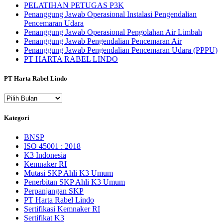
PELATIHAN PETUGAS P3K
Penanggung Jawab Operasional Instalasi Pengendalian
Pencemaran Udara
Penanggung Jawab Operasional Pengolahan Air Limbah
Penanggung Jawab Pengendalian Pencemaran Air
Penanggung Jawab Pengendalian Pencemaran Udara (PPPU)
PT HARTA RABEL LINDO
PT Harta Rabel Lindo
PT
Harta
Rabel
Kategori
Lindo
BNSP
ISO 45001 : 2018
K3 Indonesia
Kemnaker RI
Mutasi SKP Ahli K3 Umum
Penerbitan SKP Ahli K3 Umum
Perpanjangan SKP
PT Harta Rabel Lindo
Sertifikasi Kemnaker RI
Sertifikat K3