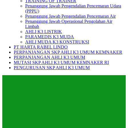
TRAINING OF TRAINER
Penanggung Jawab Pengendalian Pencemaran Udara
(PPPU)
Penanggung Jawab Pengendalian Pencemaran Air
Penanggung Jawab Operasional Pengolahan Air
Limbah
AHLI K3 LISTRIK
PARAMEDIS K3 MUDA
AHLI MUDA K3 KONSTRUKSI
PT HARTA RABEL LINDO
PERPANJANGAN SKP AHLI K3 UMUM KEMNAKER
PERPANJANGAN AHLI K3 UMUM
MUTASI SKP AHLI K3 UMUM KEMNAKER RI
PENGURUSAN SKP AHLI K3 UMUM