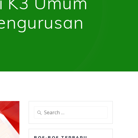
li K3 Umum
Pengurusan
Search
for:
POS-POS TERBARU