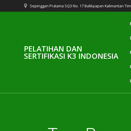
Skip
Sepinggan Pratama SQ3 No. 17 Balikpapan Kalimantan Tim
to
content
PELATIHAN DAN
SERTIFIKASI K3 INDONESIA