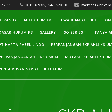
ur 76115
08115499915, 0542-8520000
marketing@hrl.co.id
BERANDA
AHLI K3 UMUM
KEWAJIBAN AHLI K3
KON
DASAR HUKUM K3
GALLERY
ISO SERIES
TANYA A
PT HARTA RABEL LINDO
PERPANJANGAN SKP AHLI K3 
PERPANJANGAN AHLI K3 UMUM
MUTASI SKP AHLI K3 U
PENGURUSAN SKP AHLI K3 UMUM