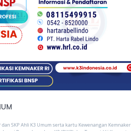
MUM
P dan SKP Ahli K3 Umum serta kartu Kewenangan Kemnaker