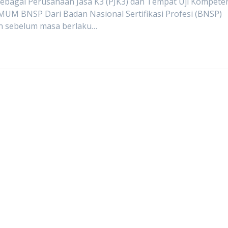
sebagai Perusahaan Jasa K3 (PJK3) dan Tempat Uji Kompete
UMUM BNSP Dari Badan Nasional Sertifikasi Profesi (BNSP)
an sebelum masa berlaku…