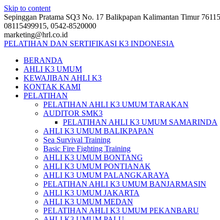
Skip to content
Sepinggan Pratama SQ3 No. 17 Balikpapan Kalimantan Timur 7611
08115499915, 0542-8520000
marketing@hrl.co.id
PELATIHAN DAN SERTIFIKASI K3 INDONESIA
BERANDA
AHLI K3 UMUM
KEWAJIBAN AHLI K3
KONTAK KAMI
PELATIHAN
PELATIHAN AHLI K3 UMUM TARAKAN
AUDITOR SMK3
PELATIHAN AHLI K3 UMUM SAMARINDA
AHLI K3 UMUM BALIKPAPAN
Sea Survival Training
Basic Fire Fighting Training
AHLI K3 UMUM BONTANG
AHLI K3 UMUM PONTIANAK
AHLI K3 UMUM PALANGKARAYA
PELATIHAN AHLI K3 UMUM BANJARMASIN
AHLI K3 UMUM JAKARTA
AHLI K3 UMUM MEDAN
PELATIHAN AHLI K3 UMUM PEKANBARU
AHLI K3 UMUM PALU