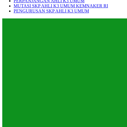
PERPANJANGAN AHLI K3 UMUM
MUTASI SKP AHLI K3 UMUM KEMNAKER RI
PENGURUSAN SKP AHLI K3 UMUM