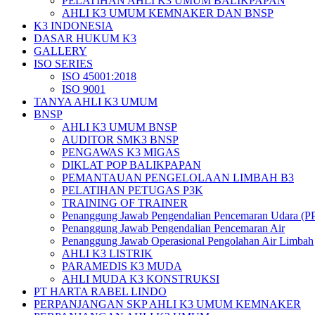
PELATIHAN AHLI K3 UMUM BALIKPAPAN
AHLI K3 UMUM KEMNAKER DAN BNSP
K3 INDONESIA
DASAR HUKUM K3
GALLERY
ISO SERIES
ISO 45001:2018
ISO 9001
TANYA AHLI K3 UMUM
BNSP
AHLI K3 UMUM BNSP
AUDITOR SMK3 BNSP
PENGAWAS K3 MIGAS
DIKLAT POP BALIKPAPAN
PEMANTAUAN PENGELOLAAN LIMBAH B3
PELATIHAN PETUGAS P3K
TRAINING OF TRAINER
Penanggung Jawab Pengendalian Pencemaran Udara (P
Penanggung Jawab Pengendalian Pencemaran Air
Penanggung Jawab Operasional Pengolahan Air Limbah
AHLI K3 LISTRIK
PARAMEDIS K3 MUDA
AHLI MUDA K3 KONSTRUKSI
PT HARTA RABEL LINDO
PERPANJANGAN SKP AHLI K3 UMUM KEMNAKER