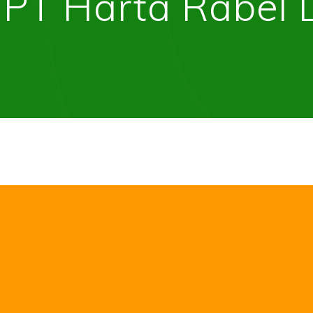
:
PT Harta Rabel 