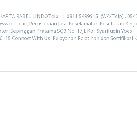
HARTA RABEL LINDOTelp : 0811 5499915 (WA/Telp) , 054
ww.hrl.co.id, Perusahaan Jasa Keselamatan Kesehatan Kerj
or :Sepinggan Pratama SQ3 No. 17Jl. Kol. Syarifudin Yoes
6115 Connect With Us Pelayanan Pelatihan dan Sertifikasi 