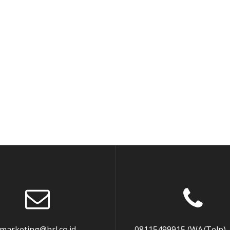
marketing@hrl.co.id
08115499915 (WA/Telp),