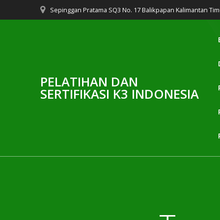
Skip
Sepinggan Pratama SQ3 No. 17 Balikpapan Kalimantan Tim
to
content
PELATIHAN DAN
SERTIFIKASI K3 INDONESIA