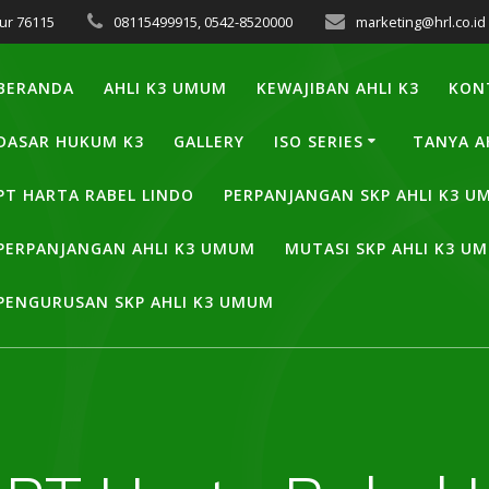
ur 76115
08115499915, 0542-8520000
marketing@hrl.co.id
BERANDA
AHLI K3 UMUM
KEWAJIBAN AHLI K3
KON
DASAR HUKUM K3
GALLERY
ISO SERIES
TANYA A
PT HARTA RABEL LINDO
PERPANJANGAN SKP AHLI K3 
PERPANJANGAN AHLI K3 UMUM
MUTASI SKP AHLI K3 U
PENGURUSAN SKP AHLI K3 UMUM