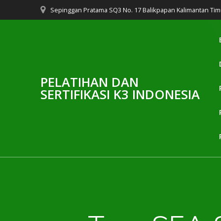
Skip
Sepinggan Pratama SQ3 No. 17 Balikpapan Kalimantan Tim
to
content
PELATIHAN DAN
SERTIFIKASI K3 INDONESIA