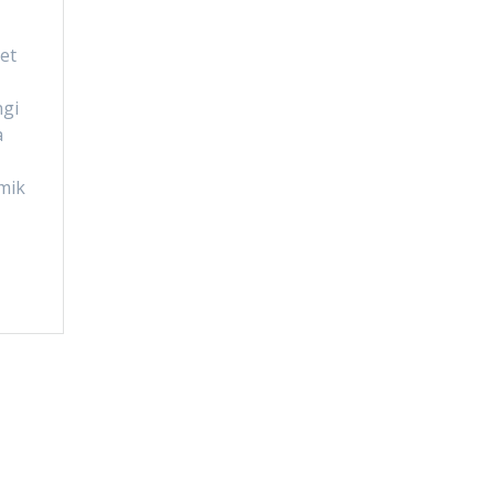
et
ngi
a
mik