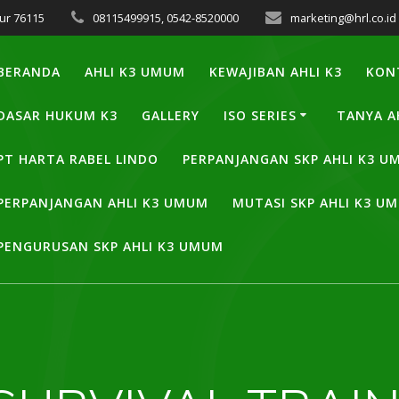
ur 76115
08115499915, 0542-8520000
marketing@hrl.co.id
BERANDA
AHLI K3 UMUM
KEWAJIBAN AHLI K3
KON
DASAR HUKUM K3
GALLERY
ISO SERIES
TANYA A
PT HARTA RABEL LINDO
PERPANJANGAN SKP AHLI K3 
PERPANJANGAN AHLI K3 UMUM
MUTASI SKP AHLI K3 U
PENGURUSAN SKP AHLI K3 UMUM