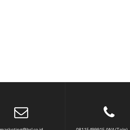
marketing@hrl.co.id
08115499915 (WA/Telp),