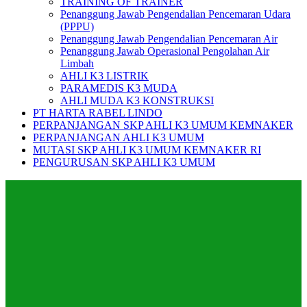
TRAINING OF TRAINER
Penanggung Jawab Pengendalian Pencemaran Udara
(PPPU)
Penanggung Jawab Pengendalian Pencemaran Air
Penanggung Jawab Operasional Pengolahan Air
Limbah
AHLI K3 LISTRIK
PARAMEDIS K3 MUDA
AHLI MUDA K3 KONSTRUKSI
PT HARTA RABEL LINDO
PERPANJANGAN SKP AHLI K3 UMUM KEMNAKER
PERPANJANGAN AHLI K3 UMUM
MUTASI SKP AHLI K3 UMUM KEMNAKER RI
PENGURUSAN SKP AHLI K3 UMUM