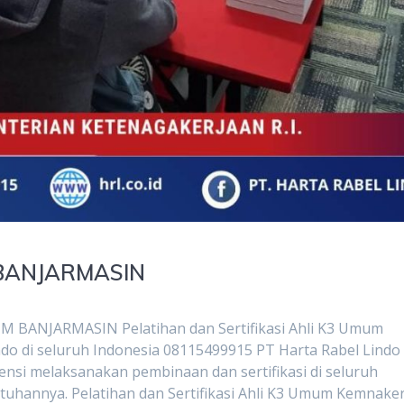
 BANJARMASIN
ANJARMASIN Pelatihan dan Sertifikasi Ahli K3 Umum
ndo di seluruh Indonesia 08115499915 PT Harta Rabel Lindo
nsi melaksanakan pembinaan dan sertifikasi di seluruh
tuhannya. Pelatihan dan Sertifikasi Ahli K3 Umum Kemnaker