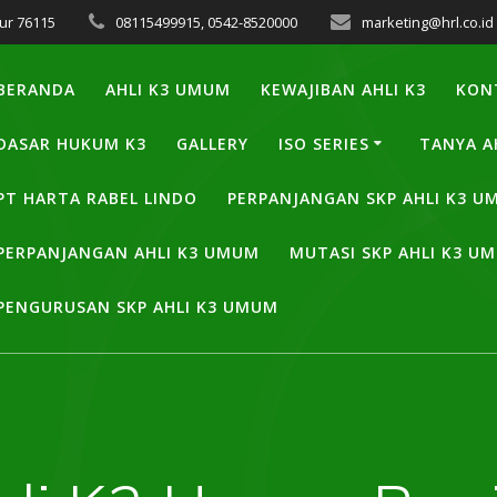
ur 76115
08115499915, 0542-8520000
marketing@hrl.co.id
BERANDA
AHLI K3 UMUM
KEWAJIBAN AHLI K3
KON
DASAR HUKUM K3
GALLERY
ISO SERIES
TANYA A
PT HARTA RABEL LINDO
PERPANJANGAN SKP AHLI K3 
PERPANJANGAN AHLI K3 UMUM
MUTASI SKP AHLI K3 U
PENGURUSAN SKP AHLI K3 UMUM