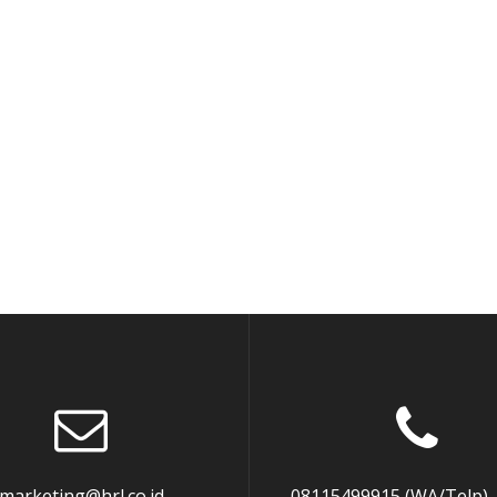
marketing@hrl.co.id
08115499915 (WA/Telp),