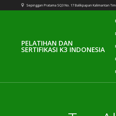
Skip
Sepinggan Pratama SQ3 No. 17 Balikpapan Kalimantan Tim
to
content
PELATIHAN DAN
SERTIFIKASI K3 INDONESIA