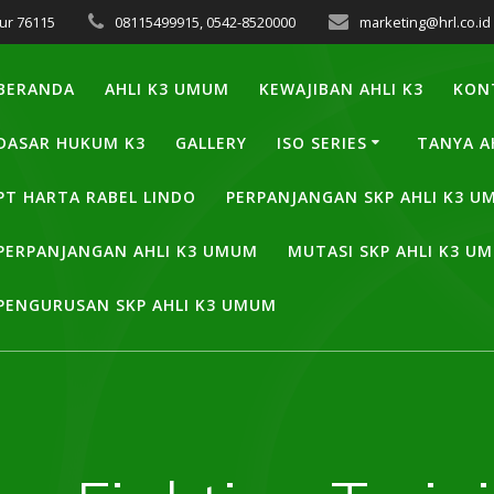
ur 76115
08115499915, 0542-8520000
marketing@hrl.co.id
BERANDA
AHLI K3 UMUM
KEWAJIBAN AHLI K3
KON
DASAR HUKUM K3
GALLERY
ISO SERIES
TANYA A
PT HARTA RABEL LINDO
PERPANJANGAN SKP AHLI K3 
PERPANJANGAN AHLI K3 UMUM
MUTASI SKP AHLI K3 U
PENGURUSAN SKP AHLI K3 UMUM