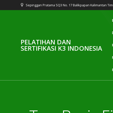
Skip
Sepinggan Pratama SQ3 No. 17 Balikpapan Kalimantan Tim
to
content
PELATIHAN DAN
SERTIFIKASI K3 INDONESIA