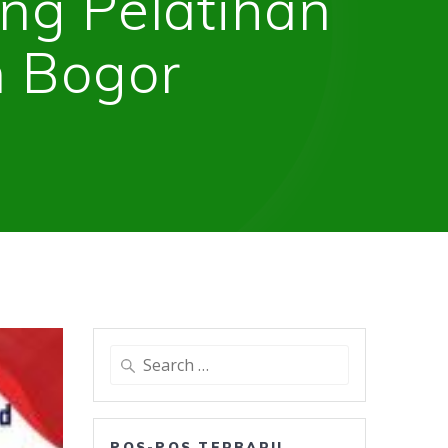
ing Pelatihan
 Bogor
Search
for:
POS-POS TERBARU