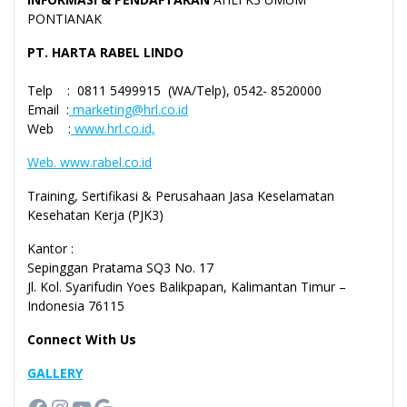
PONTIANAK
PT. HARTA RABEL LINDO
Telp : 0811 5499915 (WA/Telp), 0542- 8520000
Email :
marketing@hrl.co.id
Web :
www.hrl.co.id,
Web. www.rabel.co.id
Training, Sertifikasi & Perusahaan Jasa Keselamatan
Kesehatan Kerja (PJK3)
Kantor :
Sepinggan Pratama SQ3 No. 17
Jl. Kol. Syarifudin Yoes Balikpapan, Kalimantan Timur –
Indonesia 76115
Connect With Us
GALLERY
Facebook
Instagram
YouTube
Google