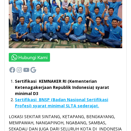
Facebook
Instagram
YouTube
Google
Sertifikasi KEMNAKER RI (Kementerian
Ketenagakerjaan Republik Indonesia) syarat
minimal D3
Sertifikasi BNSP (Badan Nasional Sertifikasi
Profesi) syarat minimal SLTA sederajat.
LOKASI SEKITAR SINTANG, KETAPANG, BENGKAYANG,
MEMPAWAH, NANGAPINOH, NGABANG, SAMBAS,
SEKADAU DAN JUGA DARI SELURUH KOTA DI INDONESIA