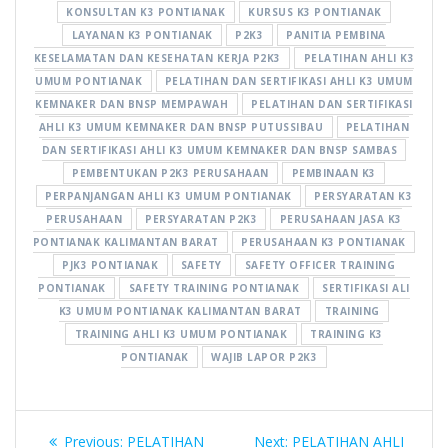
KONSULTAN K3 PONTIANAK
KURSUS K3 PONTIANAK
LAYANAN K3 PONTIANAK
P2K3
PANITIA PEMBINA
KESELAMATAN DAN KESEHATAN KERJA P2K3
PELATIHAN AHLI K3
UMUM PONTIANAK
PELATIHAN DAN SERTIFIKASI AHLI K3 UMUM
KEMNAKER DAN BNSP MEMPAWAH
PELATIHAN DAN SERTIFIKASI
AHLI K3 UMUM KEMNAKER DAN BNSP PUTUSSIBAU
PELATIHAN
DAN SERTIFIKASI AHLI K3 UMUM KEMNAKER DAN BNSP SAMBAS
PEMBENTUKAN P2K3 PERUSAHAAN
PEMBINAAN K3
PERPANJANGAN AHLI K3 UMUM PONTIANAK
PERSYARATAN K3
PERUSAHAAN
PERSYARATAN P2K3
PERUSAHAAN JASA K3
PONTIANAK KALIMANTAN BARAT
PERUSAHAAN K3 PONTIANAK
PJK3 PONTIANAK
SAFETY
SAFETY OFFICER TRAINING
PONTIANAK
SAFETY TRAINING PONTIANAK
SERTIFIKASI ALI
K3 UMUM PONTIANAK KALIMANTAN BARAT
TRAINING
TRAINING AHLI K3 UMUM PONTIANAK
TRAINING K3
PONTIANAK
WAJIB LAPOR P2K3
Navigasi
Previous
Next
Previous:
PELATIHAN
Next:
PELATIHAN AHLI