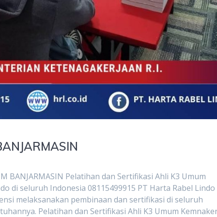
 BANJARMASIN
ANJARMASIN Pelatihan dan Sertifikasi Ahli K3 Umum
ndo di seluruh Indonesia 08115499915 PT Harta Rabel Lindo
nsi melaksanakan pembinaan dan sertifikasi di seluruh
tuhannya. Pelatihan dan Sertifikasi Ahli K3 Umum Kemnaker