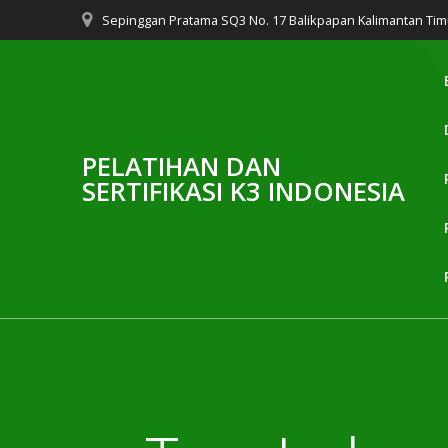
Skip
Sepinggan Pratama SQ3 No. 17 Balikpapan Kalimantan Tim
to
content
PELATIHAN DAN
SERTIFIKASI K3 INDONESIA