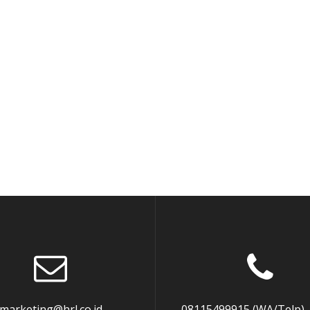
marketing@hrl.co.id
08115499915 (WA/Telp),