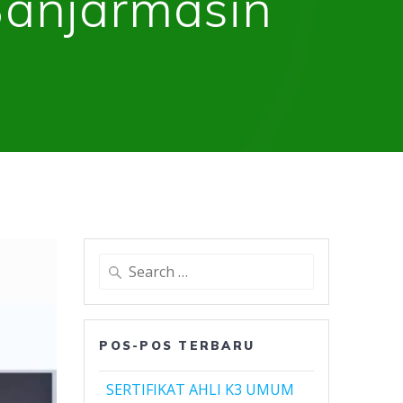
Banjarmasin
Search
for:
POS-POS TERBARU
SERTIFIKAT AHLI K3 UMUM