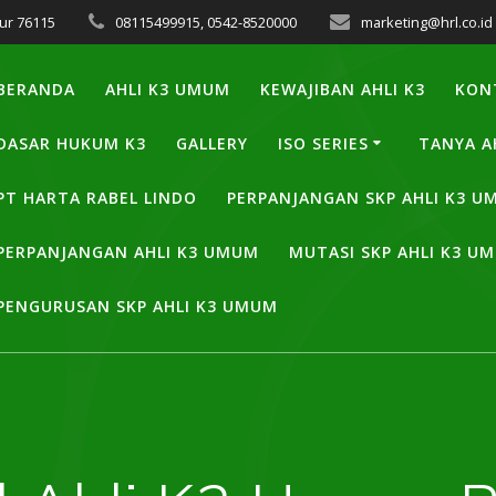
ur 76115
08115499915, 0542-8520000
marketing@hrl.co.id
BERANDA
AHLI K3 UMUM
KEWAJIBAN AHLI K3
KON
DASAR HUKUM K3
GALLERY
ISO SERIES
TANYA A
PT HARTA RABEL LINDO
PERPANJANGAN SKP AHLI K3 
PERPANJANGAN AHLI K3 UMUM
MUTASI SKP AHLI K3 U
PENGURUSAN SKP AHLI K3 UMUM