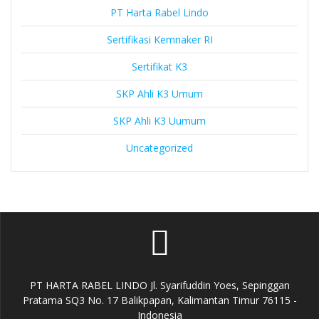
PT Harta Rabel Lindo
Sertifikasi Kemnaker RI
Sertifikat K3
SKP Ahli K3 Umum
SKP Ahli K3 Uumum
Uncategorized
PT HARTA RABEL LINDO Jl. Syarifuddin Yoes, Sepinggan
Pratama SQ3 No. 17 Balikpapan, Kalimantan Timur 76115 -
Indonesia