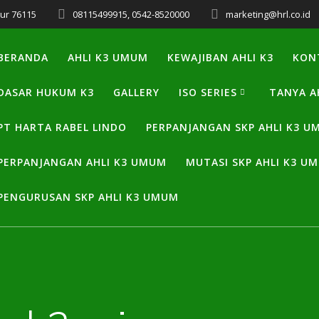
mur 76115
08115499915, 0542-8520000
marketing@hrl.co.id
BERANDA
AHLI K3 UMUM
KEWAJIBAN AHLI K3
KON
DASAR HUKUM K3
GALLERY
ISO SERIES
TANYA A
PT HARTA RABEL LINDO
PERPANJANGAN SKP AHLI K3 
PERPANJANGAN AHLI K3 UMUM
MUTASI SKP AHLI K3 U
PENGURUSAN SKP AHLI K3 UMUM