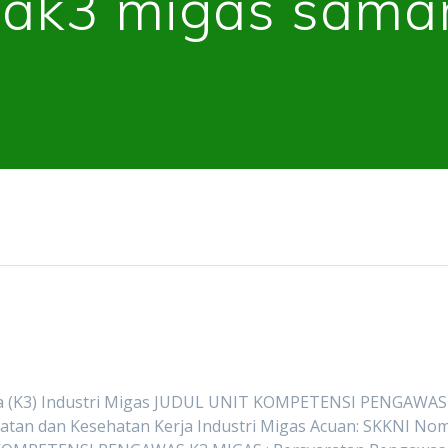
:
ak3 migas sama
ja (K3) Industri Migas JUDUL UNIT KOMPETENSI PENGAWAS
atan dan Kesehatan Kerja Industri Migas Acuan: SKKNI No