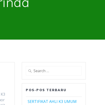
rinda
Search
for:
POS-POS TERBARU
 K3
mor
SERTIFIKAT AHLI K3 UMUM