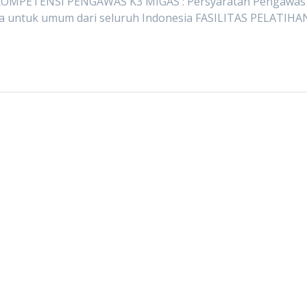
KOMPETENSI PENGAWAS K3 MIGAS : Persyaratan Pengawas
a untuk umum dari seluruh Indonesia FASILITAS PELATIHA