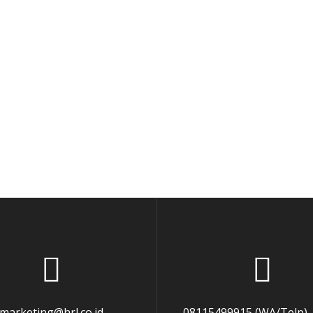
marketing@hrl.co.id
08115499915 (WA/Telp),