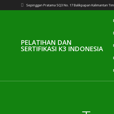
Skip
Sepinggan Pratama SQ3 No. 17 Balikpapan Kalimantan Ti
to
content
PELATIHAN DAN
SERTIFIKASI K3 INDONESIA