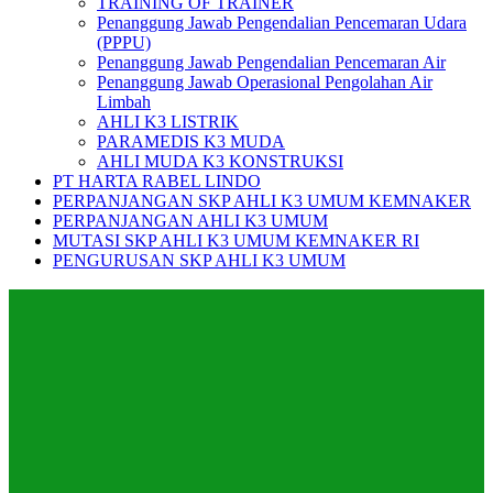
TRAINING OF TRAINER
Penanggung Jawab Pengendalian Pencemaran Udara
(PPPU)
Penanggung Jawab Pengendalian Pencemaran Air
Penanggung Jawab Operasional Pengolahan Air
Limbah
AHLI K3 LISTRIK
PARAMEDIS K3 MUDA
AHLI MUDA K3 KONSTRUKSI
PT HARTA RABEL LINDO
PERPANJANGAN SKP AHLI K3 UMUM KEMNAKER
PERPANJANGAN AHLI K3 UMUM
MUTASI SKP AHLI K3 UMUM KEMNAKER RI
PENGURUSAN SKP AHLI K3 UMUM