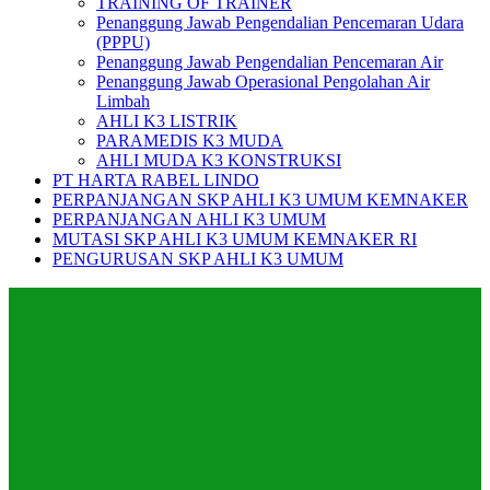
TRAINING OF TRAINER
Penanggung Jawab Pengendalian Pencemaran Udara
(PPPU)
Penanggung Jawab Pengendalian Pencemaran Air
Penanggung Jawab Operasional Pengolahan Air
Limbah
AHLI K3 LISTRIK
PARAMEDIS K3 MUDA
AHLI MUDA K3 KONSTRUKSI
PT HARTA RABEL LINDO
PERPANJANGAN SKP AHLI K3 UMUM KEMNAKER
PERPANJANGAN AHLI K3 UMUM
MUTASI SKP AHLI K3 UMUM KEMNAKER RI
PENGURUSAN SKP AHLI K3 UMUM