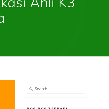
kasi Ahli K3
a
Search
for:
POS-POS TERBARU