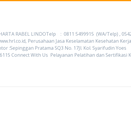
HARTA RABEL LINDOTelp : 0811 5499915 (WA/Telp) , 054
ww.hrl.co.id, Perusahaan Jasa Keselamatan Kesehatan Kerj
or :Sepinggan Pratama SQ3 No. 17Jl. Kol. Syarifudin Yoes
6115 Connect With Us Pelayanan Pelatihan dan Sertifikasi 