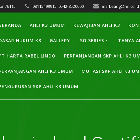
ur 76115
08115499915, 0542-8520000
marketing@hrl.co.id
BERANDA
AHLI K3 UMUM
KEWAJIBAN AHLI K3
KON
DASAR HUKUM K3
GALLERY
ISO SERIES
TANYA A
PT HARTA RABEL LINDO
PERPANJANGAN SKP AHLI K3 
PERPANJANGAN AHLI K3 UMUM
MUTASI SKP AHLI K3 U
PENGURUSAN SKP AHLI K3 UMUM