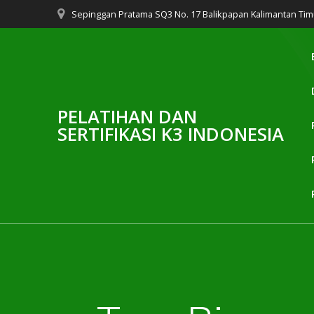
Skip
Sepinggan Pratama SQ3 No. 17 Balikpapan Kalimantan Tim
to
content
PELATIHAN DAN
SERTIFIKASI K3 INDONESIA