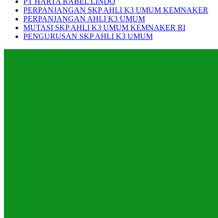
PT HARTA RABEL LINDO
PERPANJANGAN SKP AHLI K3 UMUM KEMNAKER
PERPANJANGAN AHLI K3 UMUM
MUTASI SKP AHLI K3 UMUM KEMNAKER RI
PENGURUSAN SKP AHLI K3 UMUM