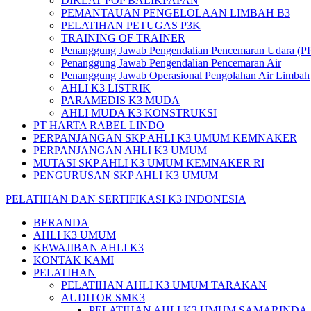
DIKLAT POP BALIKPAPAN
PEMANTAUAN PENGELOLAAN LIMBAH B3
PELATIHAN PETUGAS P3K
TRAINING OF TRAINER
Penanggung Jawab Pengendalian Pencemaran Udara (P
Penanggung Jawab Pengendalian Pencemaran Air
Penanggung Jawab Operasional Pengolahan Air Limbah
AHLI K3 LISTRIK
PARAMEDIS K3 MUDA
AHLI MUDA K3 KONSTRUKSI
PT HARTA RABEL LINDO
PERPANJANGAN SKP AHLI K3 UMUM KEMNAKER
PERPANJANGAN AHLI K3 UMUM
MUTASI SKP AHLI K3 UMUM KEMNAKER RI
PENGURUSAN SKP AHLI K3 UMUM
PELATIHAN DAN SERTIFIKASI K3 INDONESIA
BERANDA
AHLI K3 UMUM
KEWAJIBAN AHLI K3
KONTAK KAMI
PELATIHAN
PELATIHAN AHLI K3 UMUM TARAKAN
AUDITOR SMK3
PELATIHAN AHLI K3 UMUM SAMARINDA