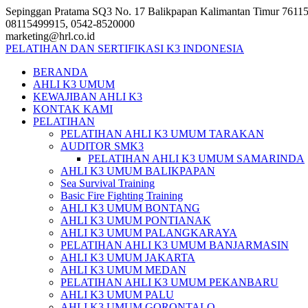
Skip
Sepinggan Pratama SQ3 No. 17 Balikpapan Kalimantan Timur 7611
to
08115499915, 0542-8520000
content
marketing@hrl.co.id
PELATIHAN DAN SERTIFIKASI K3 INDONESIA
BERANDA
AHLI K3 UMUM
KEWAJIBAN AHLI K3
KONTAK KAMI
PELATIHAN
PELATIHAN AHLI K3 UMUM TARAKAN
AUDITOR SMK3
PELATIHAN AHLI K3 UMUM SAMARINDA
AHLI K3 UMUM BALIKPAPAN
Sea Survival Training
Basic Fire Fighting Training
AHLI K3 UMUM BONTANG
AHLI K3 UMUM PONTIANAK
AHLI K3 UMUM PALANGKARAYA
PELATIHAN AHLI K3 UMUM BANJARMASIN
AHLI K3 UMUM JAKARTA
AHLI K3 UMUM MEDAN
PELATIHAN AHLI K3 UMUM PEKANBARU
AHLI K3 UMUM PALU
AHLI K3 UMUM GORONTALO