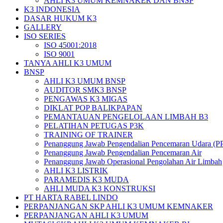
AHLI K3 UMUM KEMNAKER DAN BNSP
K3 INDONESIA
DASAR HUKUM K3
GALLERY
ISO SERIES
ISO 45001:2018
ISO 9001
TANYA AHLI K3 UMUM
BNSP
AHLI K3 UMUM BNSP
AUDITOR SMK3 BNSP
PENGAWAS K3 MIGAS
DIKLAT POP BALIKPAPAN
PEMANTAUAN PENGELOLAAN LIMBAH B3
PELATIHAN PETUGAS P3K
TRAINING OF TRAINER
Penanggung Jawab Pengendalian Pencemaran Udara (P
Penanggung Jawab Pengendalian Pencemaran Air
Penanggung Jawab Operasional Pengolahan Air Limbah
AHLI K3 LISTRIK
PARAMEDIS K3 MUDA
AHLI MUDA K3 KONSTRUKSI
PT HARTA RABEL LINDO
PERPANJANGAN SKP AHLI K3 UMUM KEMNAKER
PERPANJANGAN AHLI K3 UMUM