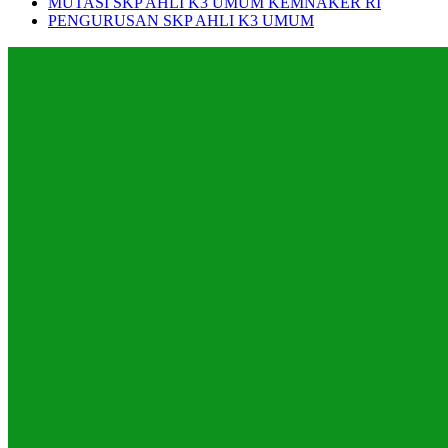
MUTASI SKP AHLI K3 UMUM KEMNAKER RI
PENGURUSAN SKP AHLI K3 UMUM