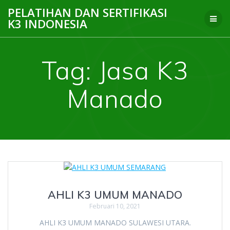
Skip
PELATIHAN DAN SERTIFIKASI
to
K3 INDONESIA
content
Tag:
Jasa K3
Manado
AHLI K3 UMUM MANADO
Februari 10, 2021
AHLI K3 UMUM MANADO SULAWESI UTARA.