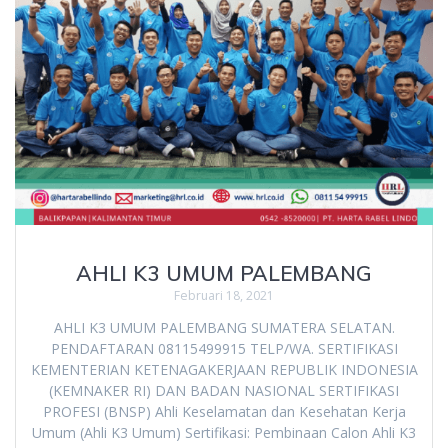
AHLI K3 UMUM PALEMBANG
Februari 18, 2021
AHLI K3 UMUM PALEMBANG SUMATERA SELATAN.
PENDAFTARAN 08115499915 TELP/WA. SERTIFIKASI
KEMENTERIAN KETENAGAKERJAAN REPUBLIK INDONESIA
(KEMNAKER RI) DAN BADAN NASIONAL SERTIFIKASI
PROFESI (BNSP) Ahli Keselamatan dan Kesehatan Kerja
Umum (Ahli K3 Umum) Sertifikasi: Pembinaan Calon Ahli K3