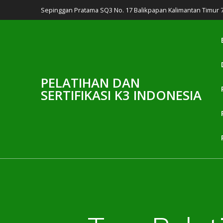
Skip
Sepinggan Pratama SQ3 No. 17 Balikpapan Kalimantan Timur 
to
content
PELATIHAN DAN
SERTIFIKASI K3 INDONESIA