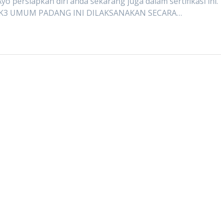
yo persiapkan diri anda sekarang juga dalam sertifikasi ini.
K3 UMUM PADANG INI DILAKSANAKAN SECARA…