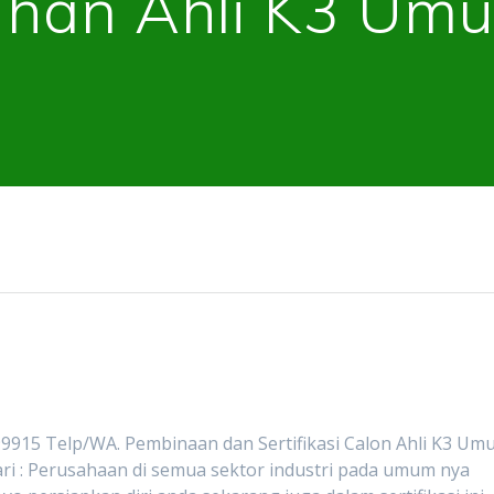
tihan Ahli K3 U
9915 Telp/WA. Pembinaan dan Sertifikasi Calon Ahli K3 Um
dari : Perusahaan di semua sektor industri pada umum nya