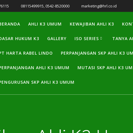
76115
08115499915, 0542-8520000
marketing@hrl.co.id
BERANDA
AHLI K3 UMUM
KEWAJIBAN AHLI K3
KON
DASAR HUKUM K3
GALLERY
ISO SERIES
TANYA A
PT HARTA RABEL LINDO
PERPANJANGAN SKP AHLI K3 
PERPANJANGAN AHLI K3 UMUM
MUTASI SKP AHLI K3 U
PENGURUSAN SKP AHLI K3 UMUM