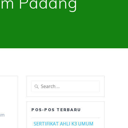
mum Padang
Search
for:
POS-POS TERBARU
um
SERTIFIKAT AHLI K3 UMUM