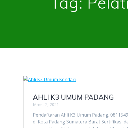
Tag:
Pela
AHLI K3 UMUM PADANG
Maret 2, 2021
Pendaftaran Ahli K3 Umum Padang. 0811549
di Kota Padang Sumatera Barat Sertifikasi 