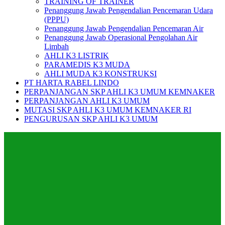
TRAINING OF TRAINER
Penanggung Jawab Pengendalian Pencemaran Udara
(PPPU)
Penanggung Jawab Pengendalian Pencemaran Air
Penanggung Jawab Operasional Pengolahan Air
Limbah
AHLI K3 LISTRIK
PARAMEDIS K3 MUDA
AHLI MUDA K3 KONSTRUKSI
PT HARTA RABEL LINDO
PERPANJANGAN SKP AHLI K3 UMUM KEMNAKER
PERPANJANGAN AHLI K3 UMUM
MUTASI SKP AHLI K3 UMUM KEMNAKER RI
PENGURUSAN SKP AHLI K3 UMUM