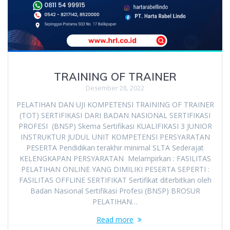
TRAINING OF TRAINER
Desember 28, 2022
PELATIHAN DAN UJI KOMPETENSI TRAINING OF TRAINER
(TOT) SERTIFIKASI DARI BADAN NASIONAL SERTIFIKASI
PROFESI (BNSP) Skema Sertifikasi KUALIFIKASI 3 JUNIOR
INSTRUKTUR JUDUL UNIT KOMPETENSI PERSYARATAN
PESERTA Pendidikan terakhir minimal SLTA Sederajat
KELENGKAPAN PERSYARATAN Melampirkan : FASILITAS
PELATIHAN ONLINE YANG DIMILIKI PESERTA SEPERTI :
FASILITAS OFFLINE SERTIFIKAT Sertifikat diterbitkan oleh
Badan Nasional Sertifikasi Profesi (BNSP) BROSUR
PELATIHAN…
Read more