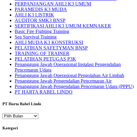
PERPANJANGAN AHLI K3 UMUM
PARAMEDIS K3 MUDA
AHLI K3 LISTRIK
AUDITOR SMK3 BNSP
SERTIFIKASI AHLI K3 UMUM KEMNAKER
Basic Fire Fighting Training
Sea Survival Training
AHLI MUDA K3 KONSTRUKSI
PELATIHAN SAFETYMAN BNSP
TRAINING OF TRAINER
PELATIHAN PETUGAS P3K
Penanggung Jawab Operasional Instalasi Pengendalian
Pencemaran Udara
Penanggung Jawab Operasional Pengolahan Air Limbah
Penanggung Jawab Pengendalian Pencemaran Air
Penanggung Jawab Pengendalian Pencemaran Udara (PPPU)
PT HARTA RABEL LINDO
PT Harta Rabel Lindo
PT
Harta
Rabel
Kategori
Lindo