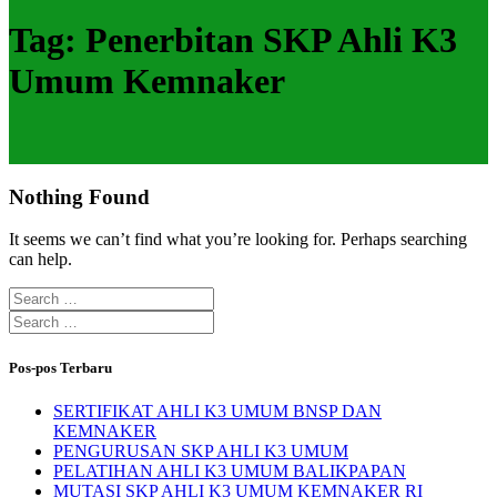
Tag:
Penerbitan SKP Ahli K3
Umum Kemnaker
Nothing Found
It seems we can’t find what you’re looking for. Perhaps searching
can help.
Search
for:
Search
for:
Pos-pos Terbaru
SERTIFIKAT AHLI K3 UMUM BNSP DAN
KEMNAKER
PENGURUSAN SKP AHLI K3 UMUM
PELATIHAN AHLI K3 UMUM BALIKPAPAN
MUTASI SKP AHLI K3 UMUM KEMNAKER RI