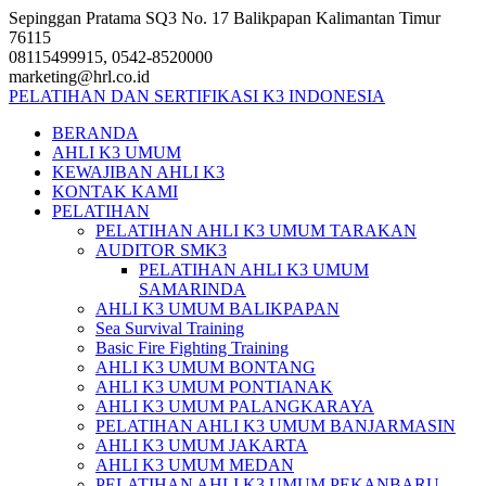
Skip
Sepinggan Pratama SQ3 No. 17 Balikpapan Kalimantan Timur
to
76115
content
08115499915, 0542-8520000
marketing@hrl.co.id
PELATIHAN DAN SERTIFIKASI K3 INDONESIA
BERANDA
AHLI K3 UMUM
KEWAJIBAN AHLI K3
KONTAK KAMI
PELATIHAN
PELATIHAN AHLI K3 UMUM TARAKAN
AUDITOR SMK3
PELATIHAN AHLI K3 UMUM
SAMARINDA
AHLI K3 UMUM BALIKPAPAN
Sea Survival Training
Basic Fire Fighting Training
AHLI K3 UMUM BONTANG
AHLI K3 UMUM PONTIANAK
AHLI K3 UMUM PALANGKARAYA
PELATIHAN AHLI K3 UMUM BANJARMASIN
AHLI K3 UMUM JAKARTA
AHLI K3 UMUM MEDAN
PELATIHAN AHLI K3 UMUM PEKANBARU