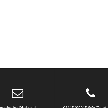
marketing@hrl.co.id
08115499915 (WA/Telp),