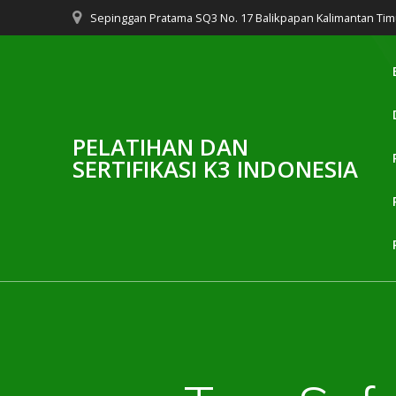
Skip
Sepinggan Pratama SQ3 No. 17 Balikpapan Kalimantan Tim
to
content
PELATIHAN DAN
SERTIFIKASI K3 INDONESIA