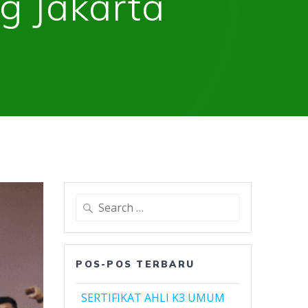
ng Jakarta
Search
for:
POS-POS TERBARU
SERTIFIKAT AHLI K3 UMUM