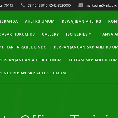
ur 76115
08115499915, 0542-8520000
marketing@hrl.co.id
BERANDA
AHLI K3 UMUM
KEWAJIBAN AHLI K3
KON
DASAR HUKUM K3
GALLERY
ISO SERIES
TANYA A
PT HARTA RABEL LINDO
PERPANJANGAN SKP AHLI K3 
PERPANJANGAN AHLI K3 UMUM
MUTASI SKP AHLI K3 U
PENGURUSAN SKP AHLI K3 UMUM