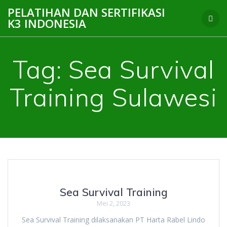
Skip
PELATIHAN DAN SERTIFIKASI
to
K3 INDONESIA
content
Tag:
Sea Survival
Training Sulawesi
Sea Survival Training
Mei 2, 2023
Sea Survival Training dilaksanakan PT Harta Rabel Lindo