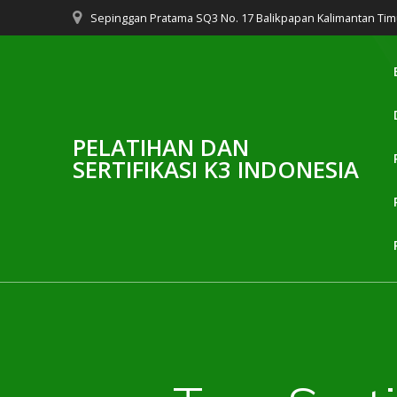
Skip
Sepinggan Pratama SQ3 No. 17 Balikpapan Kalimantan Tim
to
content
PELATIHAN DAN
SERTIFIKASI K3 INDONESIA