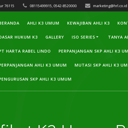
ur 76115
08115499915, 0542-8520000
marketing@hrl.co.id
BERANDA
AHLI K3 UMUM
KEWAJIBAN AHLI K3
KON
DASAR HUKUM K3
GALLERY
ISO SERIES
TANYA A
PT HARTA RABEL LINDO
PERPANJANGAN SKP AHLI K3 
PERPANJANGAN AHLI K3 UMUM
MUTASI SKP AHLI K3 U
PENGURUSAN SKP AHLI K3 UMUM