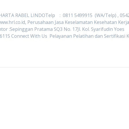
HARTA RABEL LINDOTelp : 0811 5499915 (WA/Telp) , 054
ww.hrl.co.id, Perusahaan Jasa Keselamatan Kesehatan Kerj
or :Sepinggan Pratama SQ3 No. 17Jl. Kol. Syarifudin Yoes
6115 Connect With Us Pelayanan Pelatihan dan Sertifikasi 