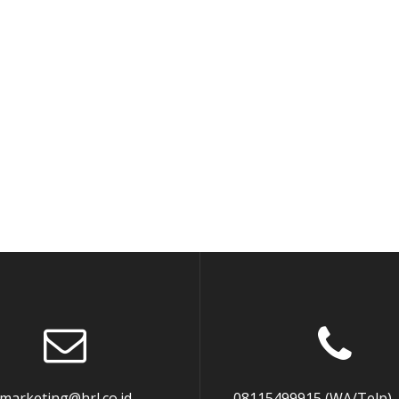
marketing@hrl.co.id
08115499915 (WA/Telp),